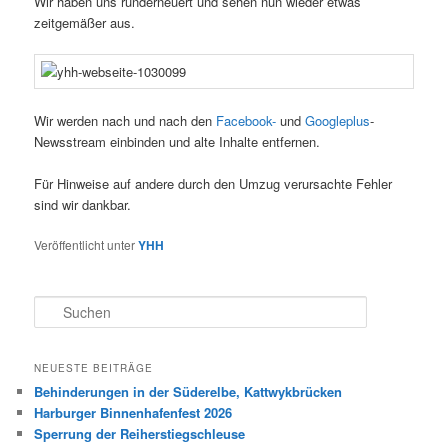
Wir haben uns runderneuert und sehen nun wieder etwas
zeitgemäßer aus.
Wir werden nach und nach den
Facebook-
und
Googleplus
-
Newsstream einbinden und alte Inhalte entfernen.
Für Hinweise auf andere durch den Umzug verursachte Fehler
sind wir dankbar.
Veröffentlicht unter
YHH
S
u
c
h
NEUESTE BEITRÄGE
e
Behinderungen in der Süderelbe, Kattwykbrücken
n
Harburger Binnenhafenfest 2026
Sperrung der Reiherstiegschleuse