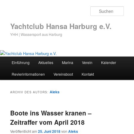
Zum
Zum
primären
sekundären
Such
Inhalt
Inhalt
springen
springen
Yachtclub Hansa Harburg e.V.
YHH | Wassersport aus Harburg
Hauptmenü
Einführung
Aktuelles
Marina
Verein
Kalender
Revierinformationen
Vereinsboot
Kontakt
Aleks
ARCHIV DES AUTORS:
Boote ins Wasser kranen –
Zeitraffer vom April 2018
Veröffentlicht am
25. Juni 2018
von
Aleks