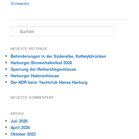
Schwenke
S
u
c
h
NEUESTE BEITRÄGE
e
Behinderungen in der Süderelbe, Kattwykbrücken
n
Harburger Binnenhafenfest 2026
Sperrung der Reiherstiegschleuse
Harburger Hafenschleuse
Der NDR beim Yachtclub Hansa Harburg
NEUESTE KOMMENTARE
ARCHIV
Juli 2026
April 2026
Oktober 2022