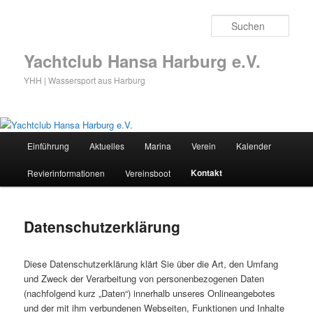
Zum
primären
Such
Inhalt
springen
Yachtclub Hansa Harburg e.V.
YHH | Wassersport aus Harburg
Hauptmenü
Einführung
Aktuelles
Marina
Verein
Kalender
Kontakt
Revierinformationen
Vereinsboot
Datenschutzerklärung
Diese Datenschutzerklärung klärt Sie über die Art, den Umfang
und Zweck der Verarbeitung von personenbezogenen Daten
(nachfolgend kurz „Daten“) innerhalb unseres Onlineangebotes
und der mit ihm verbundenen Webseiten, Funktionen und Inhalte