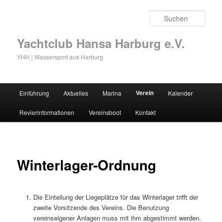
Zum
primären
Such
Inhalt
springen
Yachtclub Hansa Harburg e.V.
YHH | Wassersport aus Harburg
Hauptmenü
Verein
Einführung
Aktuelles
Marina
Kalender
Revierinformationen
Vereinsboot
Kontakt
Winterlager-Ordnung
Die Einteilung der Liegeplätze für das Winterlager trifft der
zweite Vorsitzende des Vereins. Die Benutzung
vereinseigener Anlagen muss mit ihm abgestimmt werden.