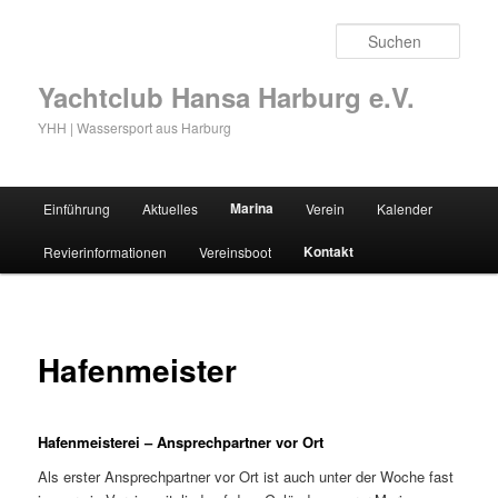
Zum
primären
Such
Inhalt
springen
Yachtclub Hansa Harburg e.V.
YHH | Wassersport aus Harburg
Hauptmenü
Marina
Einführung
Aktuelles
Verein
Kalender
Kontakt
Revierinformationen
Vereinsboot
Hafenmeister
Hafenmeisterei – Ansprechpartner vor Ort
Als erster Ansprechpartner vor Ort ist auch unter der Woche fast