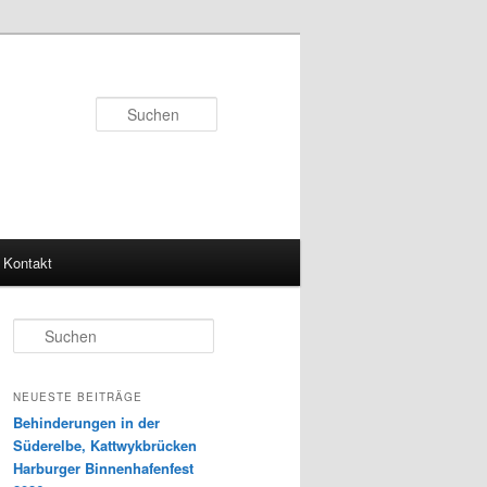
Suchen
Kontakt
S
u
c
h
NEUESTE BEITRÄGE
e
Behinderungen in der
n
Süderelbe, Kattwykbrücken
Harburger Binnenhafenfest