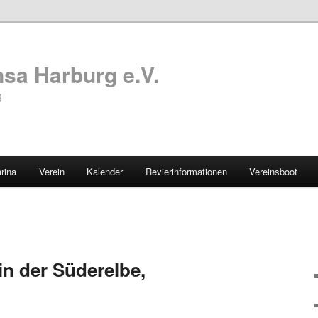
sa Harburg e.V.
g
rina
Verein
Kalender
Revierinformationen
Vereinsboot
n der Süderelbe,