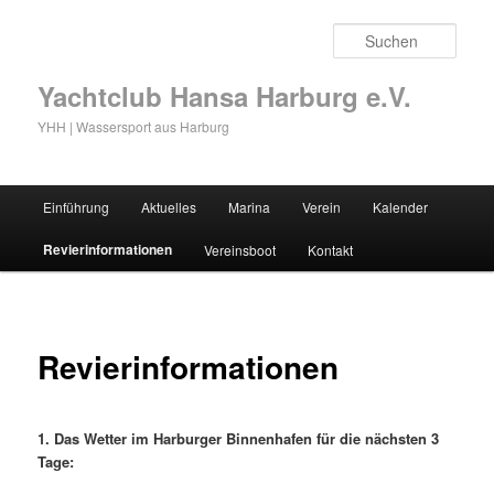
Zum
primären
Such
Inhalt
springen
Yachtclub Hansa Harburg e.V.
YHH | Wassersport aus Harburg
Hauptmenü
Einführung
Aktuelles
Marina
Verein
Kalender
Revierinformationen
Vereinsboot
Kontakt
Revierinformationen
1. Das Wetter im Harburger Binnenhafen für die nächsten 3
Tage: