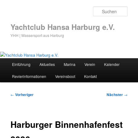
Zum
primären
Such
Inhalt
springen
Yachtclub Hansa Harburg e.V.
YHH | Wassersport aus Harburg
Hauptmenü
Einführung
Aktuelles
Marina
Verein
Kalender
Revierinformationen
Vereinsboot
Kontakt
Beitragsnavigation
←
Vorheriger
Nächster
→
Harburger Binnenhafenfest