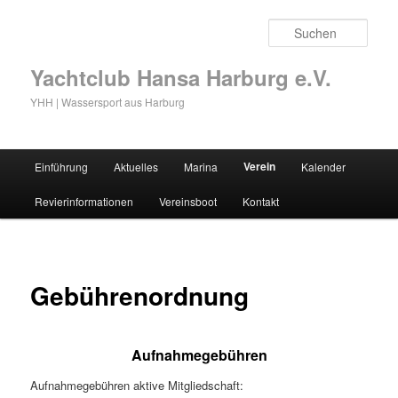
Zum
primären
Such
Inhalt
springen
Yachtclub Hansa Harburg e.V.
YHH | Wassersport aus Harburg
Hauptmenü
Verein
Einführung
Aktuelles
Marina
Kalender
Revierinformationen
Vereinsboot
Kontakt
Gebührenordnung
Aufnahmegebühren
Aufnahmegebühren aktive Mitgliedschaft: