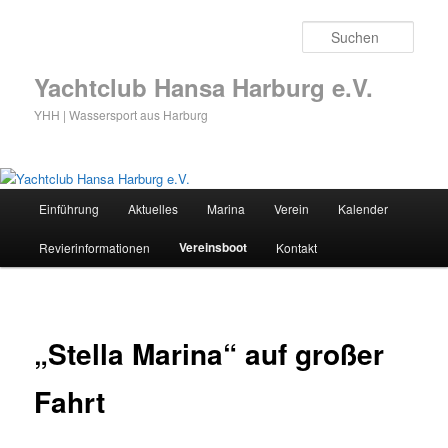
Zum
primären
Such
Inhalt
springen
Yachtclub Hansa Harburg e.V.
YHH | Wassersport aus Harburg
Hauptmenü
Einführung
Aktuelles
Marina
Verein
Kalender
Vereinsboot
Revierinformationen
Kontakt
„Stella Marina“ auf großer
Fahrt