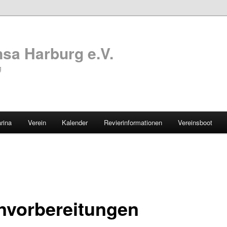
sa Harburg e.V.
g
rina
Verein
Kalender
Revierinformationen
Vereinsboot
nvorbereitungen