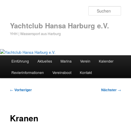
Zum
primären
Such
Inhalt
springen
Yachtclub Hansa Harburg e.V.
YHH | Wassersport aus Harburg
Hauptmenü
Einführung
Aktuelles
Marina
Verein
Kalender
Revierinformationen
Vereinsboot
Kontakt
Beitragsnavigation
←
Vorheriger
Nächster
→
Kranen