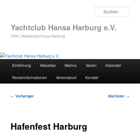
Zum
primären
Such
Inhalt
springen
Yachtclub Hansa Harburg e.V.
YHH | Wassersport aus Harburg
Hauptmenü
Einführung
Aktuelles
Marina
Verein
Kalender
Revierinformationen
Vereinsboot
Kontakt
Beitragsnavigation
←
Vorheriger
Nächster
→
Hafenfest Harburg