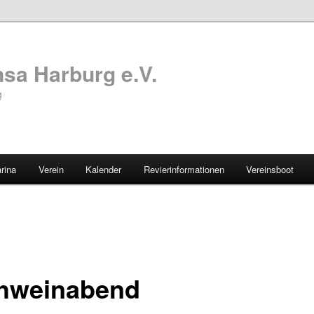
sa Harburg e.V.
g
rina
Verein
Kalender
Revierinformationen
Vereinsboot
hweinabend