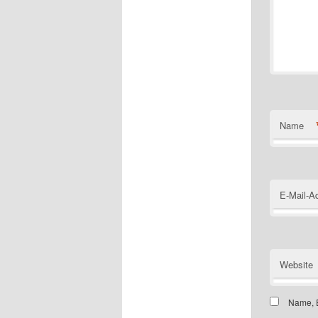
Name
E-Mail-A
Website
Name, E