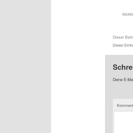
WANN
Dieser Bei
Dieser Eint
Schre
Deine E-Mai
Komment