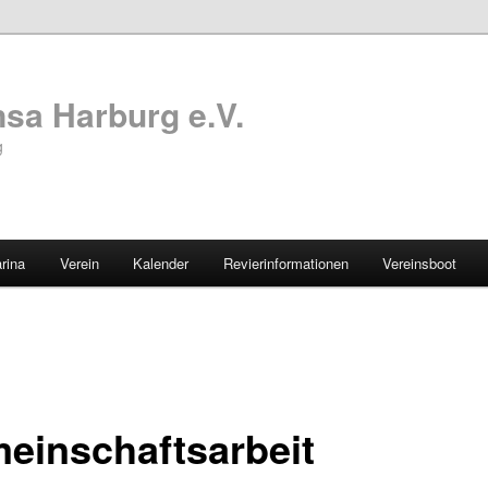
sa Harburg e.V.
g
rina
Verein
Kalender
Revierinformationen
Vereinsboot
einschaftsarbeit