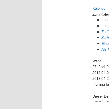
Kalender
Zum Kalen
Zu T
Zu G
Zu O
Zu A
Eine
Als 
Wann:
27. April 
2013-04-2
2013-04-2
Frühling f
Dieser Be
Dieser Eint