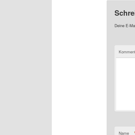
Schre
Deine E-Mai
Komment
Name