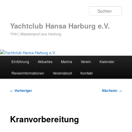
Zum
primären
Such
Inhalt
springen
Yachtclub Hansa Harburg e.V.
YHH | Wassersport aus Harburg
Hauptmenü
Einführung
Aktuelles
Marina
Verein
Kalender
Revierinformationen
Vereinsboot
Kontakt
Beitragsnavigation
←
Vorheriger
Nächster
→
Kranvorbereitung