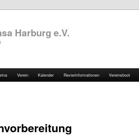
sa Harburg e.V.
g
rina
Verein
Kalender
Revierinformationen
Vereinsboot
nvorbereitung