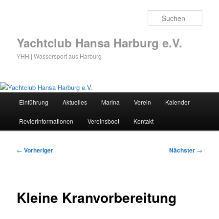
Zum
primären
Such
Inhalt
springen
Yachtclub Hansa Harburg e.V.
YHH | Wassersport aus Harburg
Hauptmenü
Einführung
Aktuelles
Marina
Verein
Kalender
Revierinformationen
Vereinsboot
Kontakt
Beitragsnavigation
←
Vorheriger
Nächster
→
Kleine Kranvorbereitung