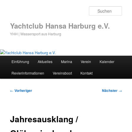
Zum
primären
Such
Inhalt
springen
Yachtclub Hansa Harburg e.V.
YHH | Wassersport aus Harburg
Hauptmenü
Einführung
Aktuelles
Marina
Verein
Kalender
Revierinformationen
Vereinsboot
Kontakt
Beitragsnavigation
←
Vorheriger
Nächster
→
Jahresausklang /