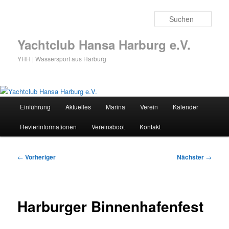
Zum
primären
Such
Inhalt
springen
Yachtclub Hansa Harburg e.V.
YHH | Wassersport aus Harburg
Hauptmenü
Einführung
Aktuelles
Marina
Verein
Kalender
Revierinformationen
Vereinsboot
Kontakt
Beitragsnavigation
←
Vorheriger
Nächster
→
Harburger Binnenhafenfest