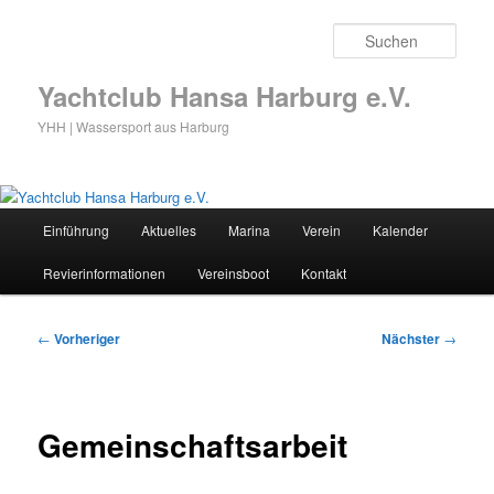
Zum
primären
Such
Inhalt
springen
Yachtclub Hansa Harburg e.V.
YHH | Wassersport aus Harburg
Hauptmenü
Einführung
Aktuelles
Marina
Verein
Kalender
Revierinformationen
Vereinsboot
Kontakt
Beitragsnavigation
←
Vorheriger
Nächster
→
Gemeinschaftsarbeit