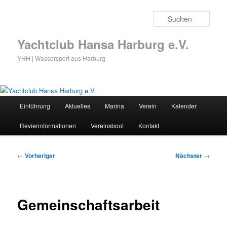
Zum
primären
Such
Inhalt
springen
Yachtclub Hansa Harburg e.V.
YHH | Wassersport aus Harburg
Hauptmenü
Einführung
Aktuelles
Marina
Verein
Kalender
Revierinformationen
Vereinsboot
Kontakt
Beitragsnavigation
←
Vorheriger
Nächster
→
Gemeinschaftsarbeit