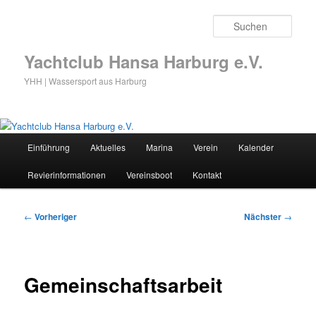
Zum
primären
Such
Inhalt
springen
Yachtclub Hansa Harburg e.V.
YHH | Wassersport aus Harburg
Hauptmenü
Einführung
Aktuelles
Marina
Verein
Kalender
Revierinformationen
Vereinsboot
Kontakt
Beitragsnavigation
←
Vorheriger
Nächster
→
Gemeinschaftsarbeit