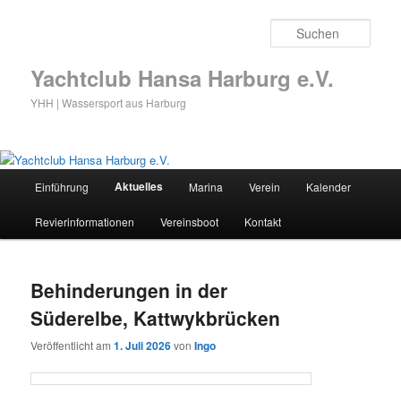
Zum
Zum
primären
sekundären
Such
Inhalt
Inhalt
springen
springen
Yachtclub Hansa Harburg e.V.
YHH | Wassersport aus Harburg
Hauptmenü
Aktuelles
Einführung
Marina
Verein
Kalender
Revierinformationen
Vereinsboot
Kontakt
Behinderungen in der
Süderelbe, Kattwykbrücken
Veröffentlicht am
1. Juli 2026
von
Ingo