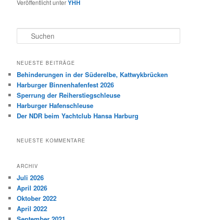
Veröffentlicht unter
YHH
S
u
c
h
NEUESTE BEITRÄGE
e
Behinderungen in der Süderelbe, Kattwykbrücken
n
Harburger Binnenhafenfest 2026
Sperrung der Reiherstiegschleuse
Harburger Hafenschleuse
Der NDR beim Yachtclub Hansa Harburg
NEUESTE KOMMENTARE
ARCHIV
Juli 2026
April 2026
Oktober 2022
April 2022
September 2021